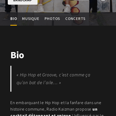
BANDCAMP
BIO
MUSIQUE
PHOTOS
CONCERTS
Bio
« Hip Hop et Groove, c’est comme ça
qu’on bat de l’aile… »
En embarquant le Hip Hop et la fanfare dans une
histoire commune, Radio Kaizman propose
un
cocktail détonnant et unique
! Influencé par le