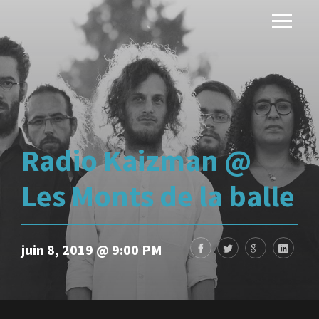
Radio Kaizman @
Les Monts de la balle
juin 8, 2019 @ 9:00 PM