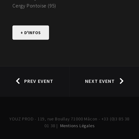
Cergy Pontoise (95)
+ D'INFOS
PREV EVENT
NEXT EVENT
YOUZ PROD - 119, rue Boullay 71000 Mâcon - +33 (0)3 85 38
01 38 |
Mentions Légales