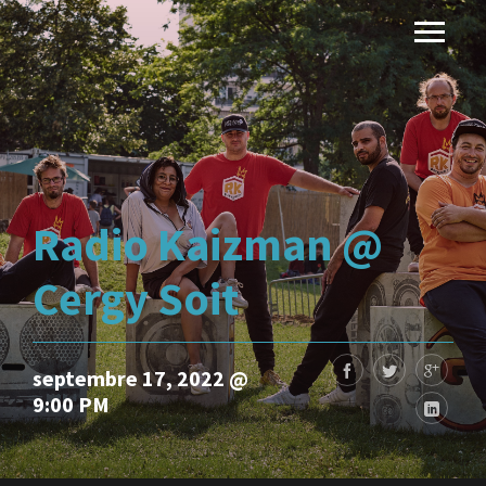
Radio Kaizman @
Cergy Soit
septembre 17, 2022 @
9:00 PM