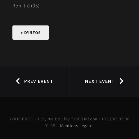
Romillé (35)
+ D'INFOS
PREV EVENT
NEXT EVENT
YOUZ PROD - 119, rue Boullay 71000 Mâcon - +33 (0)3 85 38
01 38 |
Mentions Légales