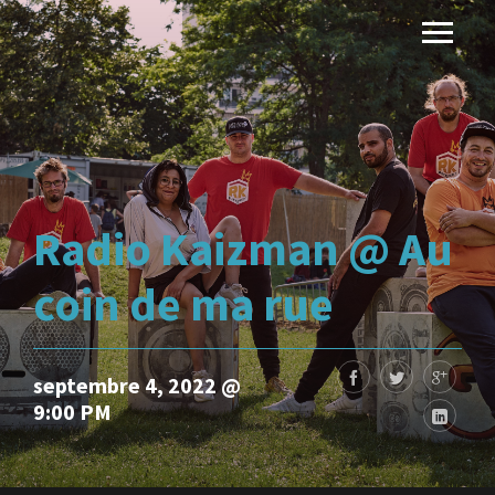
Radio Kaizman @ Au
coin de ma rue
septembre 4, 2022 @
9:00 PM