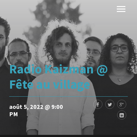
Radio Kaizman @
Fête au village
août 5, 2022 @ 9:00
PM