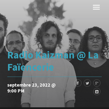
Radio Kaizman @ La
Faïencerie
septembre 23, 2022 @
9:00 PM