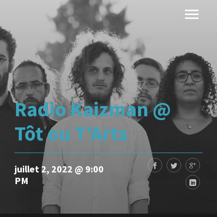
Radio Kaizman @
Tôt ou T’Arts
juillet 2, 2022 @ 9:00
PM