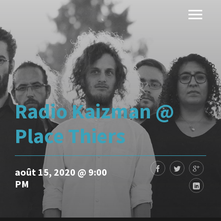
Radio Kaizman @
Place Thiers
août 15, 2020 @ 9:00
PM