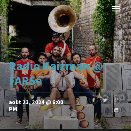
Radio Kaizman @
FARSe
août 23, 2024 @ 6:00
PM