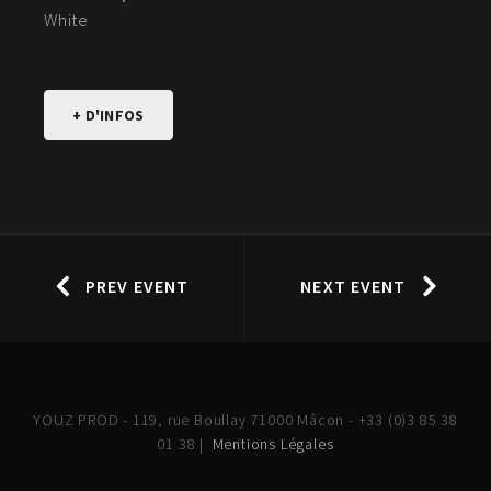
White
+ D'INFOS
PREV EVENT
NEXT EVENT
YOUZ PROD - 119, rue Boullay 71000 Mâcon - +33 (0)3 85 38
01 38 |
Mentions Légales