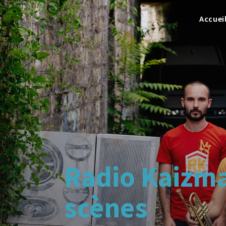
Accuei
Radio Kaizma
scènes