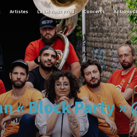
l
Artistes
Label Youz Prod
Concerts
Actions C
n « Block Party » 