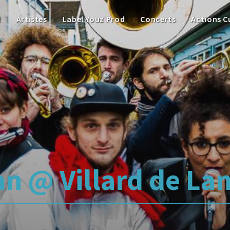
l
Artistes
Label Youz Prod
Concerts
Actions C
n @ Villard de La