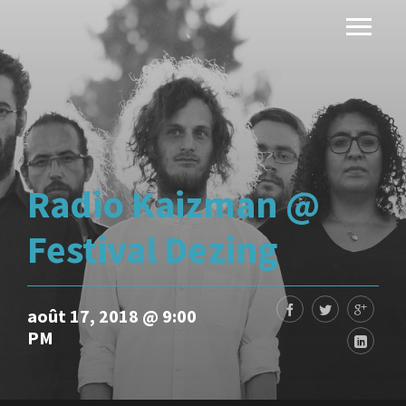
Radio Kaizman @
Festival Dezing
août 17, 2018 @ 9:00
PM