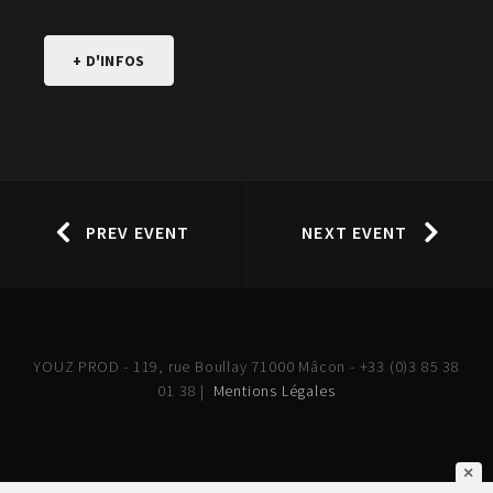
+ D'INFOS
PREV EVENT
NEXT EVENT
YOUZ PROD - 119, rue Boullay 71000 Mâcon - +33 (0)3 85 38
01 38 |
Mentions Légales