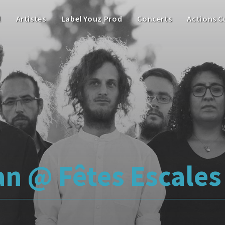
l
Artistes
Label Youz Prod
Concerts
Actions C
n @ Fêtes Escales