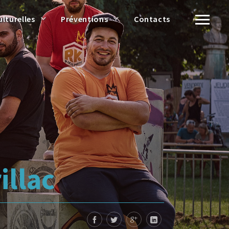
ulturelles
Préventions
Contacts
illac