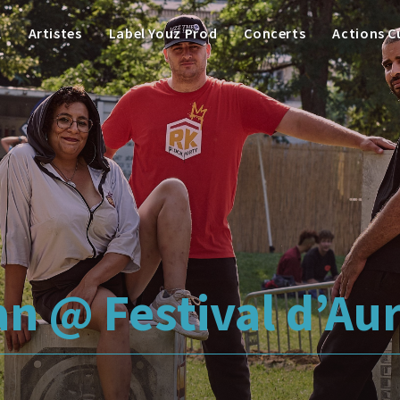
l
Artistes
Label Youz Prod
Concerts
Actions C
n @ Festival d’Aur