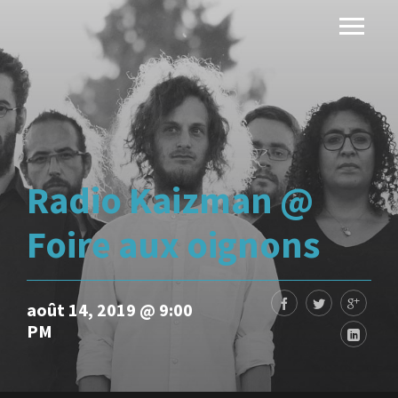
Radio Kaizman @
Foire aux oignons
août 14, 2019 @ 9:00
PM