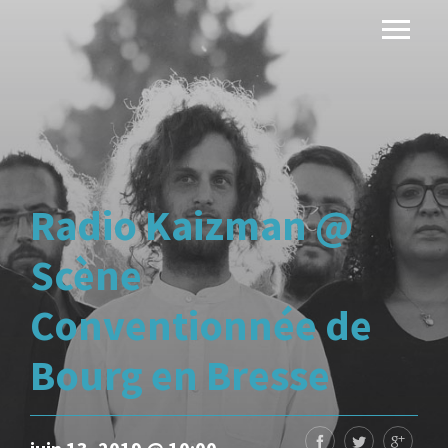
Radio Kaizman @
Scène
Conventionnée de
Bourg en Bresse