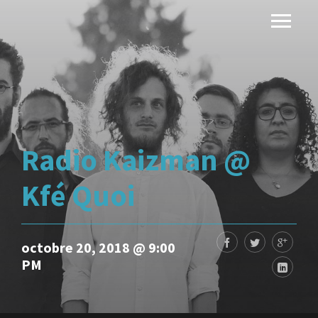
Radio Kaizman @
Kfé Quoi
octobre 20, 2018 @ 9:00
PM