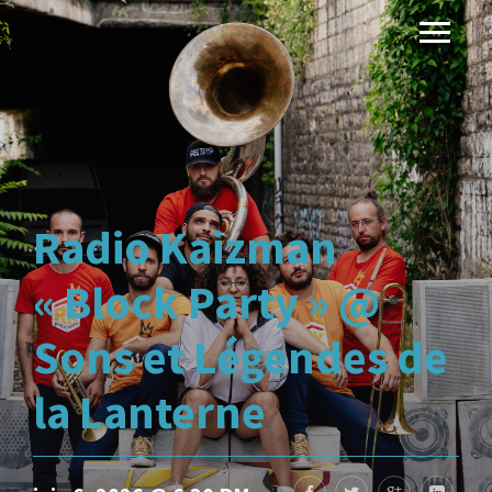
Radio Kaizman
« Block Party » @
Sons et Légendes de
la Lanterne