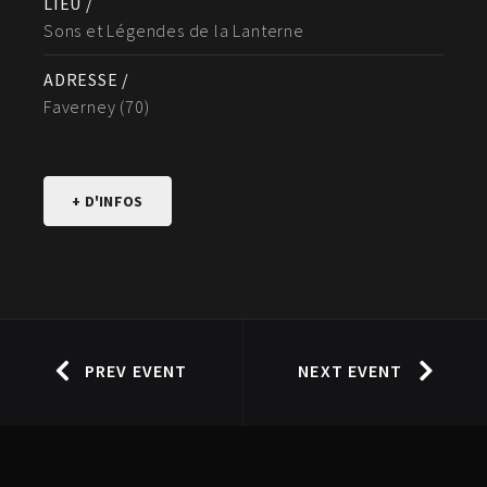
LIEU /
Sons et Légendes de la Lanterne
ADRESSE /
Faverney (70)
+ D'INFOS
PREV EVENT
NEXT EVENT