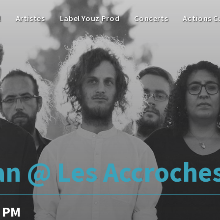
l
Artistes
Label Youz Prod
Concerts
Actions C
an @ Les Accroche
0 PM