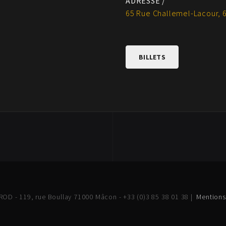
ADRESSE /
65 Rue Challemel-Lacour, 
BILLETS
OD - 119, rue Boullay 71000 Mâcon - +33 (0)3 85 38 01 38 |
Mentions