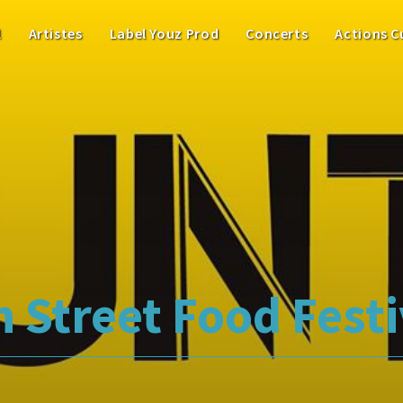
l
Artistes
Label Youz Prod
Concerts
Actions C
 Street Food Festi