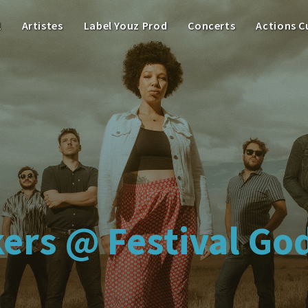
l
Artistes
Label Youz Prod
Concerts
Actions C
ers @ Festival Go