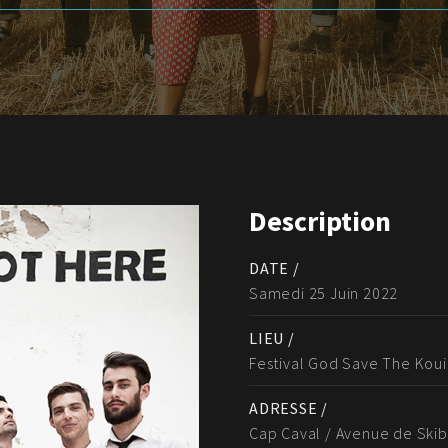
Description
DATE /
Samedi 25 Juin 2022
LIEU /
Festival God Save The Kou
ADRESSE /
Cap Caval / Avenue de Sk