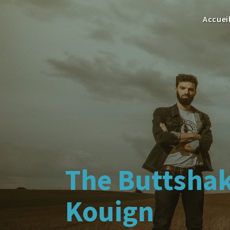
Accuei
The Buttshak
Kouign