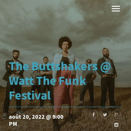
The Buttshakers @
Watt The Funk
Festival
août 20, 2022 @ 9:00
PM