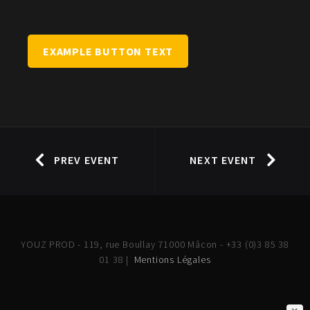
EXAMPLE BUTTON TEXT
PREV EVENT
NEXT EVENT
YOUZ PROD - 119, rue Boullay 71000 Mâcon - +33 (0)3 85 38
01 38 |
Mentions Légales