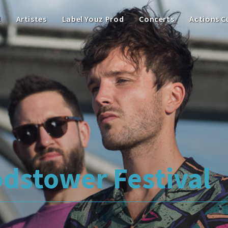
l
Artistes
Label Youz Prod
Concerts
Actions C
dstower Festival