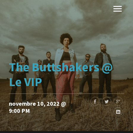
The Buttshakers @
Le VIP
novembre 10, 2022 @
9:00 PM