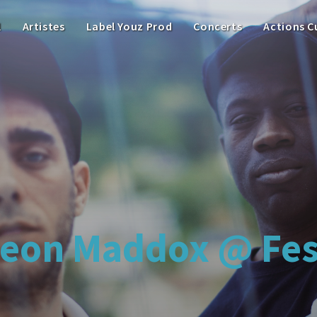
l
Artistes
Label Youz Prod
Concerts
Actions C
leon Maddox @ Fes