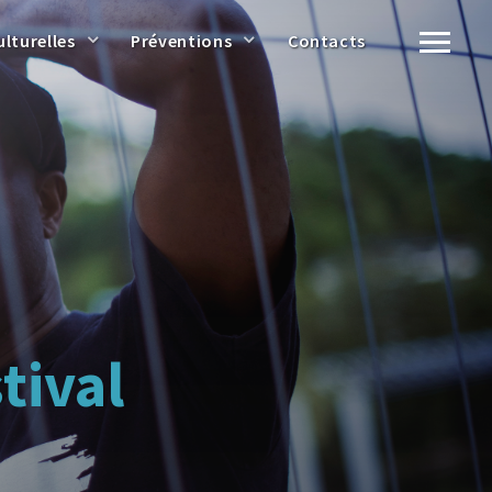
ulturelles
Préventions
Contacts
tival