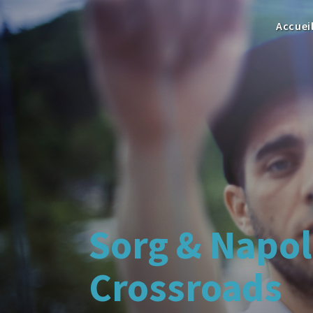
Accuei
Sorg & Napo
Crossroads