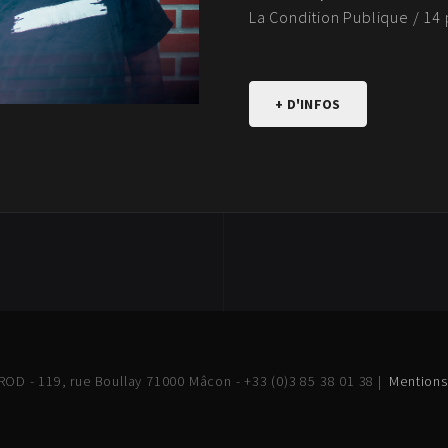
La Condition Publique / 1
+ D'INFOS
OD - 119, rue Boullay 71000 Mâcon - +33 (0)3 85 38 01 38 |
Mentions