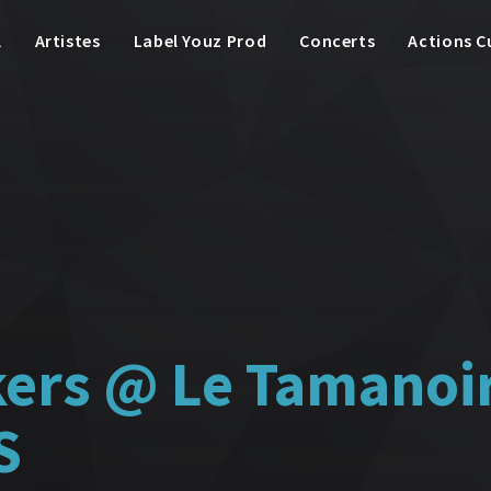
l
Artistes
Label Youz Prod
Concerts
Actions C
ers @ Le Tamanoi
S