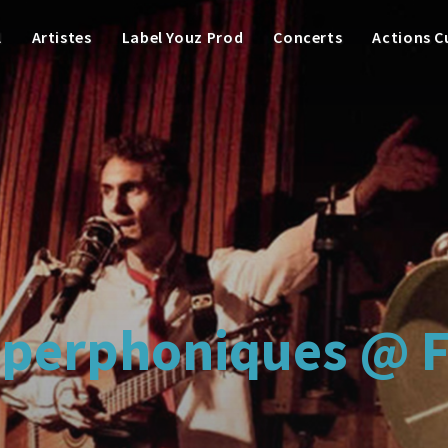
l
Artistes
Label Youz Prod
Concerts
Actions C
perphoniques @ Fe