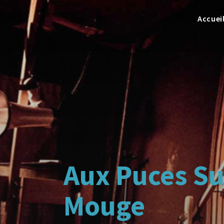
Accuei
Aux Puces Su
Mouge