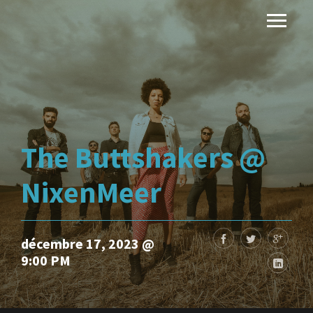
The Buttshakers @
NixenMeer
décembre 17, 2023 @
9:00 PM