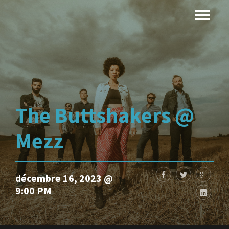
The Buttshakers @
Mezz
décembre 16, 2023 @
9:00 PM