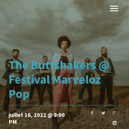
The Buttshakers @
Festival Marveloz
Pop
juillet 16, 2022 @ 9:00
PM