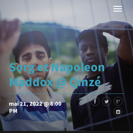
Sorg et Napoleon
Maddox @ Qinzé
mai 21, 2022 @ 8:00
PM