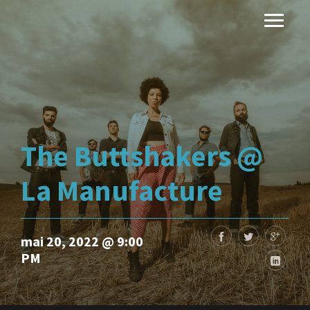
The Buttshakers @
La Manufacture
mai 20, 2022 @ 9:00
PM