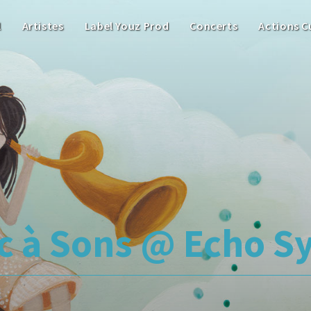
l
Artistes
Label Youz Prod
Concerts
Actions C
c à Sons @ Echo S