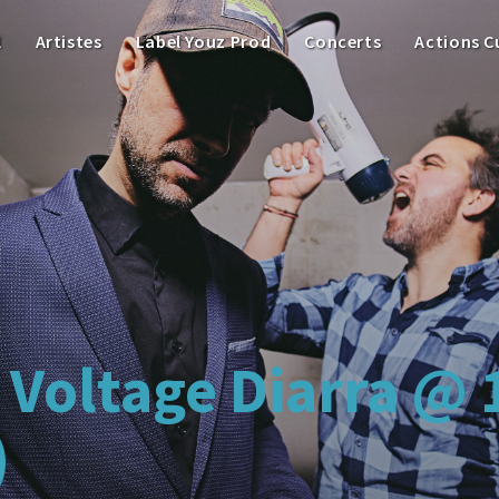
l
Artistes
Label Youz Prod
Concerts
Actions C
: Voltage Diarra @ 
)