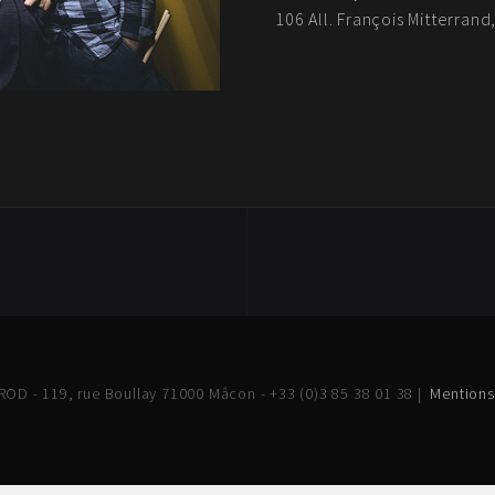
106 All. François Mitterran
OD - 119, rue Boullay 71000 Mâcon - +33 (0)3 85 38 01 38 |
Mentions