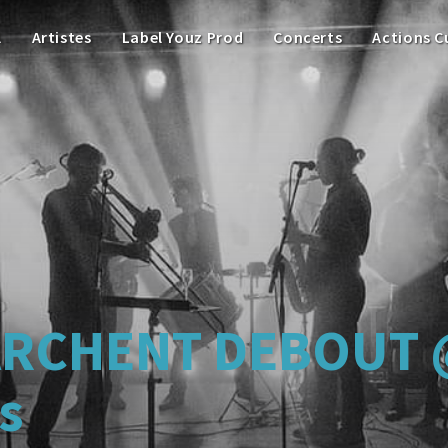
l
Artistes
Label Youz Prod
Concerts
Actions C
ARCHENT DEBOUT 
s