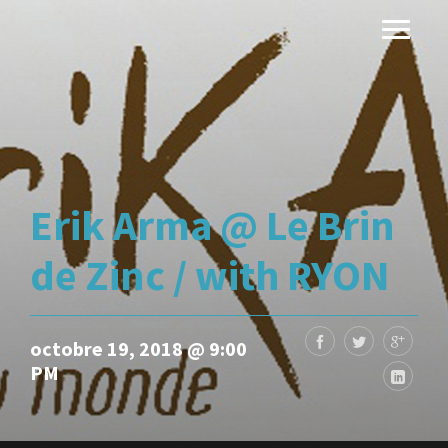
Erik Arma @ Le Brin
de Zinc / with RYON
octobre 19, 2018 @ 9:00
PM