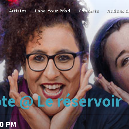
l
Artistes
Label Youz Prod
Concerts
Actions C
te @ Le réservoir
30 PM