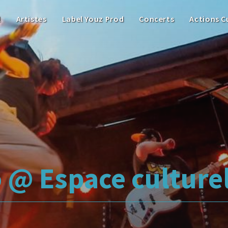
l
Artistes
Label Youz Prod
Concerts
Actions C
o @ Espace culture