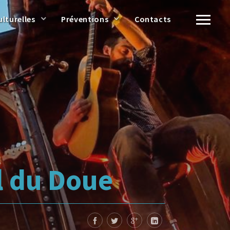
ulturelles
Préventions
Contacts
l du Doue