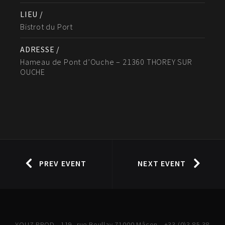
LIEU /
Bistrot du Port
ADRESSE /
Hameau de Pont d’Ouche – 21360 THOREY SUR
OUCHE
PREV EVENT
NEXT EVENT
YOUZ PROD - 119, rue Boullay 71000 Mâcon - +33 (0)3 85 38