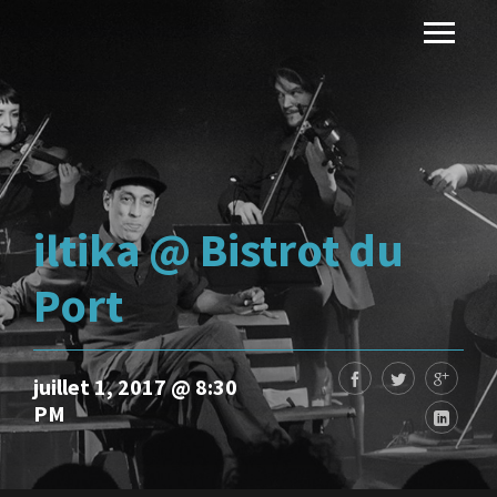
iltika @ Bistrot du
Port
juillet 1, 2017 @ 8:30
PM