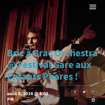
Bric à Brac Orchestra
@ Festival Gare aux
Enfants Phares !
août 8, 2026 @ 8:03
PM