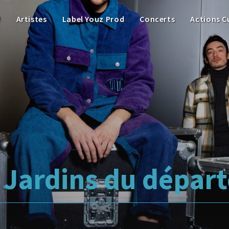
l
Artistes
Label Youz Prod
Concerts
Actions C
 Jardins du dépar