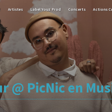
l
Artistes
Label Youz Prod
Concerts
Actions C
r @ PicNic en Mus