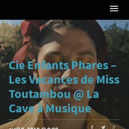
Cie Enfants Phares –
Les Vacances de Miss
Toutambou @ La
Cave à Musique