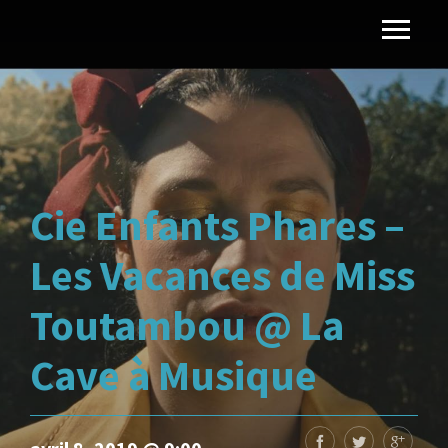
Cie Enfants Phares –
Les Vacances de Miss
Toutambou @ La
Cave à Musique