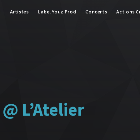
l
Artistes
Label Youz Prod
Concerts
Actions C
 @ L’Atelier