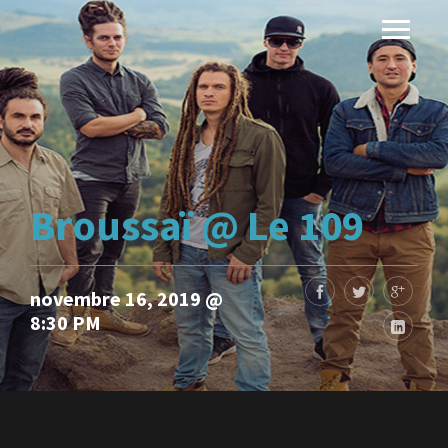
Broussaï @ Le 109
novembre 16, 2019 @
8:30 PM