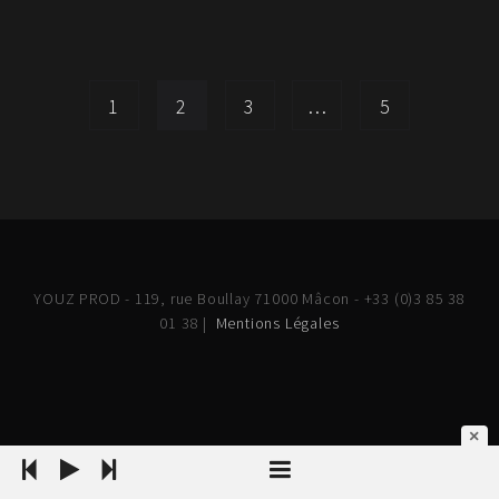
1
2
3
…
5
YOUZ PROD - 119, rue Boullay 71000 Mâcon - +33 (0)3 85 38
01 38 |
Mentions Légales