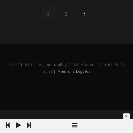
1
2
3
YOUZ PROD - 119, rue Boullay 71000 Mâcon - +33 (0)3 85 38
01 38 |
Mentions Légales