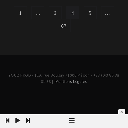
1
…
3
4
5
…
67
YOUZ PROD - 119, rue Boullay 71000 Mâcon - +33 (0)3 85 38
01 38 |
Mentions Légales