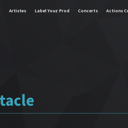
l
Artistes
Label Youz Prod
Concerts
Actions C
tacle