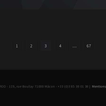
1
2
3
4
…
67
OD - 119, rue Boullay 71000 Mâcon - +33 (0)3 85 38 01 38 |
Mentions